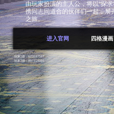
由玩家扮演的主人公，将以“探求
携同志同道合的伙伴们一起，展
之旅。
进入官网
四格漫画
玩家1群：623537587
玩家2群：897314985